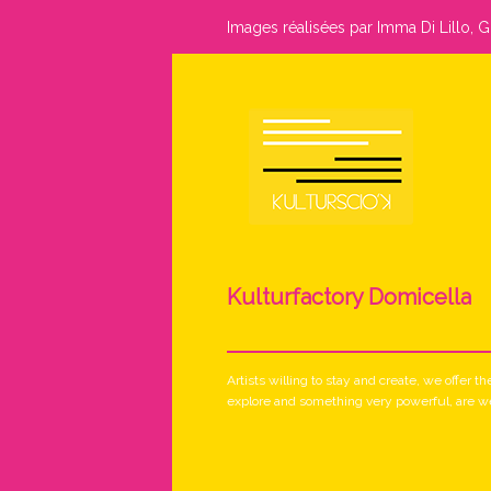
Images réalisées par Imma Di Lillo, 
Kulturfactory Domicella
Artists willing to stay and create, we offer t
explore and something very powerful, are we