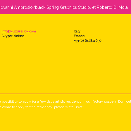
Giovanni Ambrosio/black Spring Graphics Studio, et Roberto Di Mola
info@kultursciok.com
Italy
Skype: sinisca
France
+33 (0) 642811630
he possibility to apply for a few days artists residency in our factory space in Domic
lcome to apply for the residency; please write us at :
info@kultursciok.com