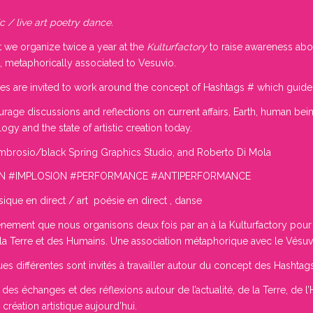
c / live art poetry dance.
t we organize twice a year at the
Kulturfactory
to raise awareness abo
 metaphorically associated to Vesuvio.
tices are invited to work around the concept of Hashtags # which guide
rage discussions and reflections on current affairs, Earth, human bein
y and the state of artistic creation today.
Ambrosio/black Spring Graphics Studio, and Roberto Di Mola
ION #IMPLOSION #PERFORMANCE #ANTIPERFORMANCE
ique en direct / art poésie en direct , danse
nement que nous organisons deux fois par an à la Kulturfactory pour s
e la Terre et des Humains. Une association métaphorique avec le Vésuv
es différentes sont invités à travailler autour du concept des Hashtags
es échanges et des réflexions autour de l’actualité, de la Terre, de l’
création artistique aujourd’hui.