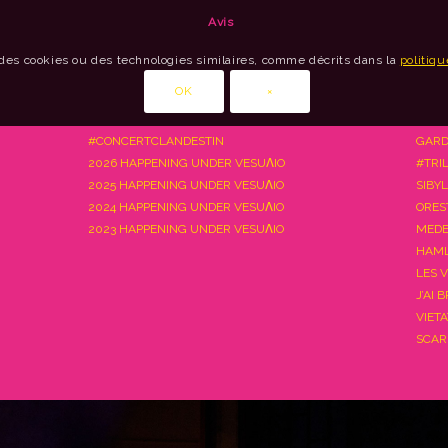
Avis
des cookies ou des technologies similaires, comme décrits dans la
politiqu
OK
×
#CONCERTCLANDESTIN
GARD
2026 HAPPENING UNDER VESUΛIO
#TRI
2025 HAPPENING UNDER VESUΛIO
SIBY
2024 HAPPENING UNDER VESUΛIO
ORES
2023 HAPPENING UNDER VESUΛIO
MEDE
HAML
LES 
J’AI 
VIET
SCAR