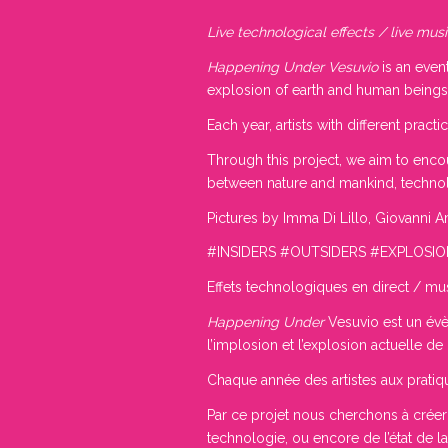
Live technological effects / live musi
Happening Under Vesuvio
is an even
explosion of earth and human beings,
Each year, artists with different prac
Through this project, we aim to encou
between nature and mankind, technolog
Pictures by Imma Di Lillo, Giovanni 
#INSIDERS #OUTSIDERS #EXPLOS
Effets technologiques en direct / mus
Happening Under
Vesuvio est un évè
l’implosion et l’explosion actuelle d
Chaque année des artistes aux pratiqu
Par ce projet nous cherchons à créer d
technologie, ou encore de l’état de la 