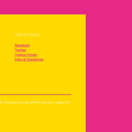
STAY IN TOUCH
Facebook
Twitter
Videos Vimeo
Infos & Disclaimer
ella. Projects having something very urgent to
NEWS ARCHIVE