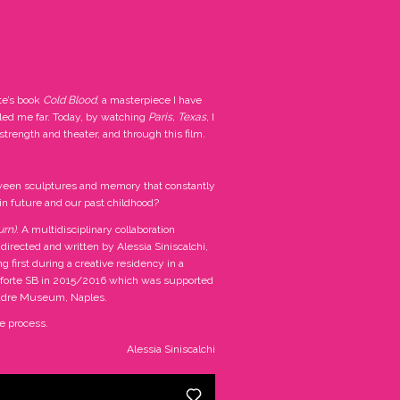
te’s book
Cold Blood
, a masterpiece I have
 led me far. Today, by watching
Paris, Texas
, I
strength and theater, and through this film.
etween sculptures and memory that constantly
in future and our past childhood?
urn)
. A multidisciplinary collaboration
directed and written by Alessia Siniscalchi,
g first during a creative residency in a
asaforte SB in 2015/2016 which was supported
 Madre Museum, Naples.
ve process.
Alessia Siniscalchi