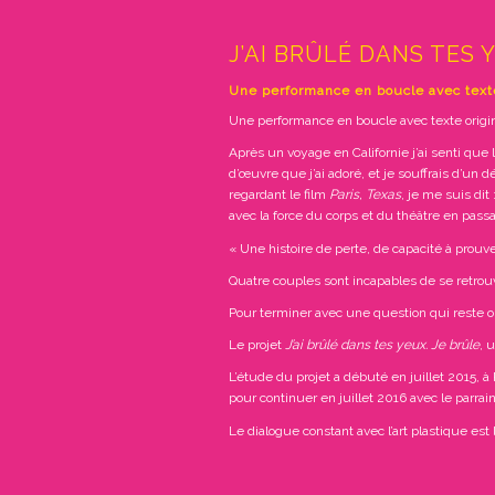
J’AI BRÛLÉ DANS TES 
Une performance en boucle avec texte 
Une performance en boucle avec texte original
Après un voyage en Californie j’ai senti que l
d’œuvre que j’ai adoré, et je souffrais d’un
regardant le film
Paris, Texas
, je me suis dit
avec la force du corps et du théâtre en passa
« Une histoire de perte, de capacité à prouve
Quatre couples sont incapables de se retrou
Pour terminer avec une question qui reste ouv
Le projet
J’ai brûlé dans tes yeux. Je brûle
, 
L’étude du projet a débuté en juillet 2015, à
pour continuer en juillet 2016 avec le parra
Le dialogue constant avec l’art plastique es