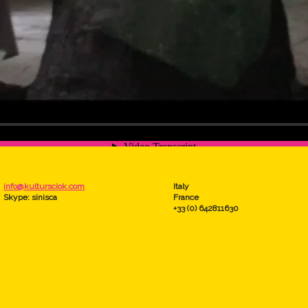
info@kultursciok.com
Italy
Skype: sinisca
France
+33 (0) 642811630