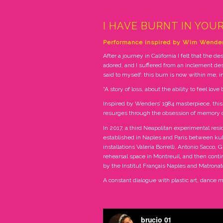
I HAVE BURNT IN YOUR
Performance inspired by Wim Wende
After a journey in California I felt that the
adored, and I suffered from an inclement de
said to myself: this burn is now within me, i
“A story of loss, about the ability to feel love b
Inspired by Wenders’ 1984 masterpiece, this
resurges through the obsession of memory of
In 2017, a third Neapolitan experimental resi
established in Naples and Paris between kul
installations Valeria Borrelli, Antonio Sacco
rehearsal space in Montreuil, and then cont
by the Institut Français Naples and Matron
A constant dialogue with plastic art, dance m