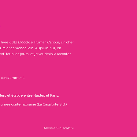
.
 livre
Cold Blood
de Truman Capote, un chef
auraient amenée loin. Aujourd’hui, en
t, tous les jours, et je voudrais la raconter
nt constamment.
 et établie entre Naples et Paris.
Journée contemporaine (La Casaforte S.B.)
Alessia Siniscalchi