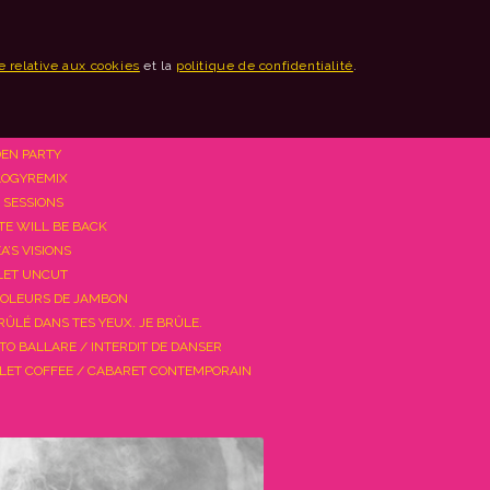
e relative aux cookies
et la
politique de confidentialité
.
EN PARTY
LOGYREMIX
L SESSIONS
TE WILL BE BACK
A’S VISIONS
ET UNCUT
VOLEURS DE JAMBON
BRÛLÉ DANS TES YEUX. JE BRÛLE.
ATO BALLARE / INTERDIT DE DANSER
LET COFFEE / CABARET CONTEMPORAIN