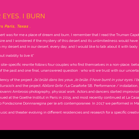
 EYES. I BURN
rs
Paris, Texas
.
 desert was for me a place of dream and burn, I remember that I read the Truman Capo
sire and I wondered if the mystery of this desert and its unlimitedness would have
n my desert and in our desert, every day, and I would like to talk about it with body 
ut inability to live it”
 site-specific rewrite follows four couples who find themselves in a non-place, b
 the past and one final, unanswered question : who will we trust with our uncerta
dency of the project
J’ai brûlé dans tes yeux. Je brûle. (I have burnt in your eyes. I b
turscio’k and the project
Abitare l’arte
/La Casaforte SB. Performance / installation, 
, Giovanni Ambrosio photography, physical work. Actors and dancers started improvisin
inued at the Goethe Institut in Paris in 2015, and most recently continued at La C
ato Fondazione Donnnaregina per le arti contemporanee. In 2017 we performed in
usic and theater evolving in different residencies and research for a specific creati