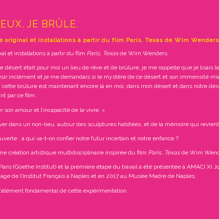
YEUX. JE BRÛLE.
original et installations à partir du film Paris, Texas de Wim Wenders
 et installations à partir du film
Paris, Texas
de Wim Wenders.
e désert était pour moi un lieu de rêve et de brûlure, je me rappelle que je lisais le
 désir inclément et je me demandais si le mystère de ce désert et son immensité m’
 : cette brûlure est maintenant encore là en moi, dans mon désert et dans notre déser
nt par ce film.
r son amour et l’incapacité de le vivre. »
ver dans un non-lieu, autour des sculptures habitées, et de la mémoire qui revie
erte : à qui va-t-on confier notre futur incertain et notre enfance ?
une création artistique multidisciplinaire inspirée du film
Paris, Texas
de Wim Wenders
 Paris (Goethe Institut) et la première étape du travail a été présentée à AMACI XI 
inage de l’Institut Français à Naples et en 2017 au Musée Madre de Naples.
t l’élément fondamental de cette expérimentation.