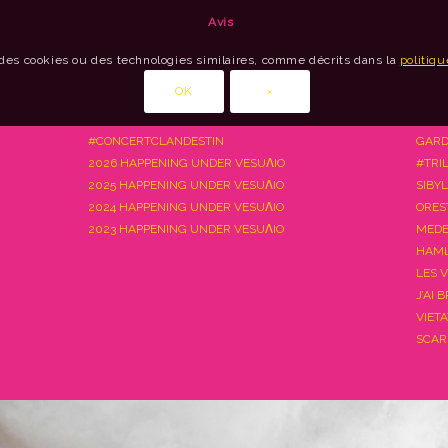
Avis
des cookies ou des technologies similaires, comme décrits dans la
politiqu
OK
×
#CONCERTCLANDESTIN
GARD
2026 HAPPENING UNDER VESUΛIO
#TRI
2025 HAPPENING UNDER VESUΛIO
SIBY
2024 HAPPENING UNDER VESUΛIO
ORES
2023 HAPPENING UNDER VESUΛIO
MEDE
HAML
LES 
J’AI 
VIET
SCAR